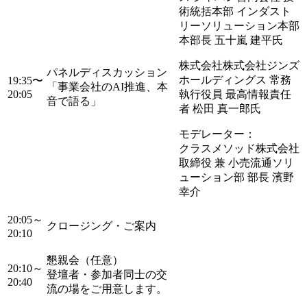
術統括本部 インダスト
リーソリューション本部
本部長 五十嵐 建平氏
株式会社株式会社ジンズ
パネルディスカッション
ホールディングス 常務
19:35〜
「事業会社のAI推進、本
20:05
執行役員 最高情報責任
音で語る」
者 松田 真一郎氏
モデレーター：
クラスメソッド株式会社
取締役 兼 小売流通ソリ
ューション部 部長 濱野
幸介
20:05～
クロージング・ご案内
20:10
懇親会（任意）
20:10～
登壇者・参加者同士の交
20:40
流の場をご用意します。