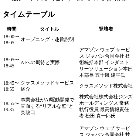
タイムテーブル
時間
タイトル
登壇者
18:00〜
オープニング・趣旨説明
18:05
アマゾン ウェブ サービ
ス ジャパン合同会社 技
18:05〜
AIへの期待と実際
術統括本部 インダスト
18:45
リーソリューション本部
本部長 五十嵐 建平氏
クラスメソッドサービス
18:45〜
クラスメソッド株式会社
18:55
紹介
株式会社株式会社ジンズ
事業会社がAI駆動開発で
ホールディングス 常務
18:55〜
直面する“リアルな壁”と
19:35
執行役員 最高情報責任
突破口
者 松田 真一郎氏
アマゾン ウェブ サービ
ス ジャパン合同会社 技