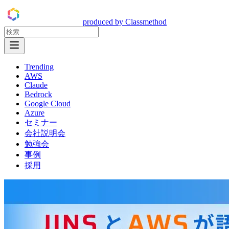
DevelopersIO
produced by Classmethod
Open Menu
Trending
AWS
Claude
Bedrock
Google Cloud
Azure
セミナー
会社説明会
勉強会
事例
採用