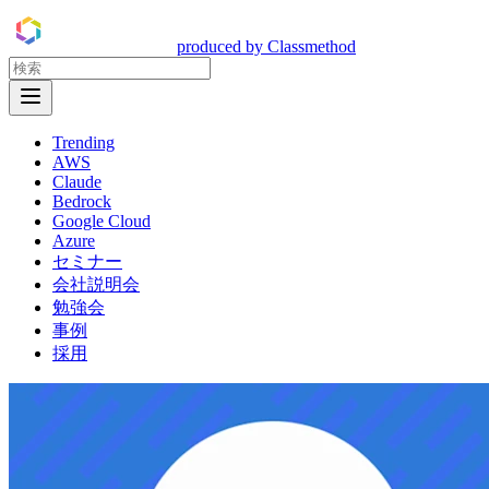
DevelopersIO
produced by Classmethod
Open Menu
Trending
AWS
Claude
Bedrock
Google Cloud
Azure
セミナー
会社説明会
勉強会
事例
採用