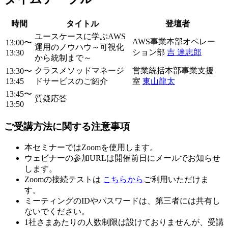
時間
タイトル
登壇者
ユースケースに学ぶAWS
AWS事業本部オペレー
13:00〜
運用のノウハウ～可視化
ション部
吉 達志郎
13:30
から統制まで～
クラスメソッドマネージ
営業統括本部事業支援
13:30〜
13:45
ドサービスのご紹介
室
東山龍太
13:45〜
質疑応答
13:50
ご受講方法に関する注意事項
本セミナーではZoomを使用します。
ウェビナーの参加URLは開催前日にメールでお知らせ
します。
Zoomの接続テストは
こちらから
ご利用いただけま
す。
ミーティングのIDやパスワードは、第三者には共有し
ないでください。
1社さまあたりの人数制限は設けておりませんが、受講