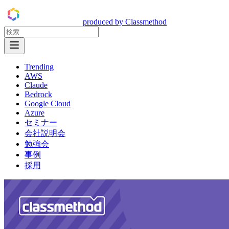
DevelopersIO
produced by Classmethod
Open Menu
Trending
AWS
Claude
Bedrock
Google Cloud
Azure
セミナー
会社説明会
勉強会
事例
採用