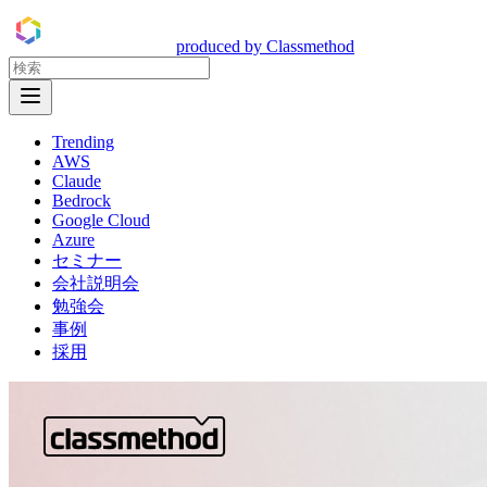
DevelopersIO
produced by Classmethod
Open Menu
Trending
AWS
Claude
Bedrock
Google Cloud
Azure
セミナー
会社説明会
勉強会
事例
採用