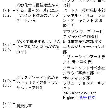
クラウドストライク合同
巧妙化する最新攻撃から
会社
守る！最初の一歩はエン
パートナー技術統括本部
13:10〜
13:25
ドポイント対策のアップ
チャネル・ソリューショ
デートから
ン・アーキテクト 宮田
慶介氏
アマゾン ウェブ サービ
ス ジャパン合同会社
AWS で構築するランサム
広域事業統括本部 テク
13:25〜
ウェア対策と復旧の実践
ニカルソリューション本
13:40
ガイド
部
ソリューションアーキテ
クト 田中里絵 氏
クラスメソッド株式会社
クラウド事業本部 コン
クラスメソッドと始める
サルティング部
13:40〜
セキュリティ強化・ラン
ソリューションアーキテ
13:55
サムウェア対策
クト
2025 Japan AWS Top
Engineers
荒平 祐次
13:55〜
質疑応答