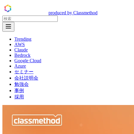
DevelopersIO
produced by Classmethod
Open Menu
Trending
AWS
Claude
Bedrock
Google Cloud
Azure
セミナー
会社説明会
勉強会
事例
採用