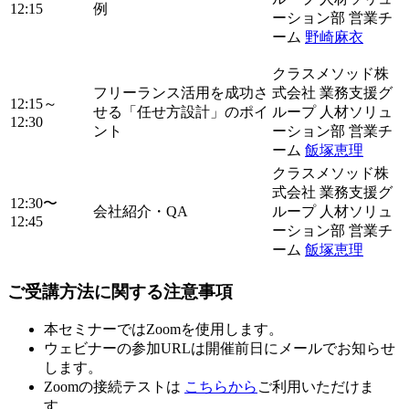
12:15
例
ーション部 営業チ
ーム
野崎麻衣
クラスメソッド株
フリーランス活用を成功さ
式会社 業務支援グ
12:15～
せる「任せ方設計」のポイ
ループ 人材ソリュ
12:30
ント
ーション部 営業チ
ーム
飯塚恵理
クラスメソッド株
式会社 業務支援グ
12:30〜
会社紹介・QA
ループ 人材ソリュ
12:45
ーション部 営業チ
ーム
飯塚恵理
ご受講方法に関する注意事項
本セミナーではZoomを使用します。
ウェビナーの参加URLは開催前日にメールでお知らせ
します。
Zoomの接続テストは
こちらから
ご利用いただけま
す。