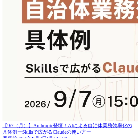
【9/7（月）】Anthropic登壇！AIによる自治体業務効率化の
具体例ーSkillsで広がるClaudeの使い方ー