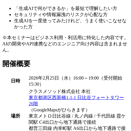
「生成AIで何ができるか」を最短で理解したい方
セキュリティや情報漏洩のリスクが心配な方
生成AIを一度使ってみたけれど、うまく使いこなせな
かった方
※本セミナーはビジネス利用・利活用に特化した内容です。
AIの開発やAPI連携などのエンジニア向け内容は含まれませ
ん。
開催概要
2026年2月25日（水）16:00～19:00（受付開始
日時
15:30）
クラスメソッド株式会社 本社
東京都港区西新橋1-1-1 日比谷フォートタワー
26階
（GoogleMapsがひらきます）
場所
東京メトロ日比谷線 / 丸ノ内線 / 千代田線 霞ケ
関駅 C4出口から地下通路で接続
都営三田線 内幸町駅 A6出口から地下通路で接