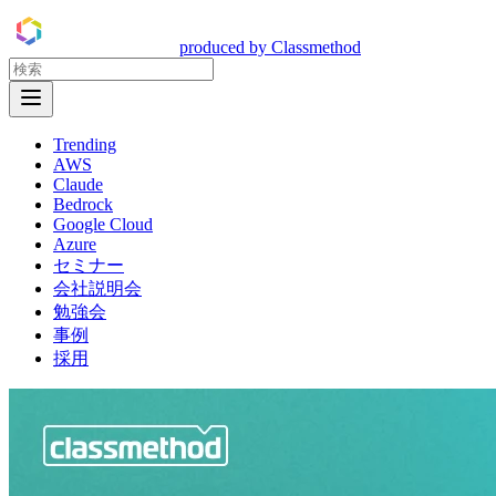
DevelopersIO
produced by Classmethod
Open Menu
Trending
AWS
Claude
Bedrock
Google Cloud
Azure
セミナー
会社説明会
勉強会
事例
採用