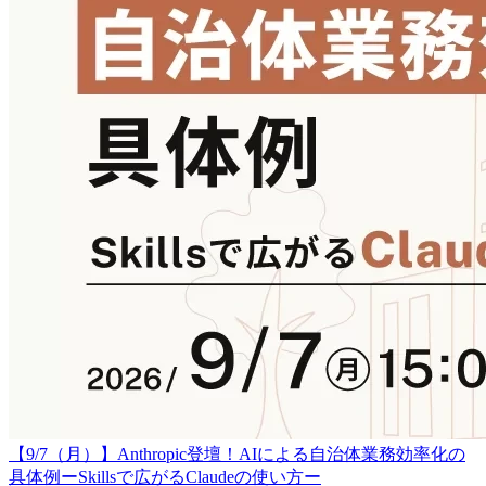
【9/7（月）】Anthropic登壇！AIによる自治体業務効率化の
具体例ーSkillsで広がるClaudeの使い方ー