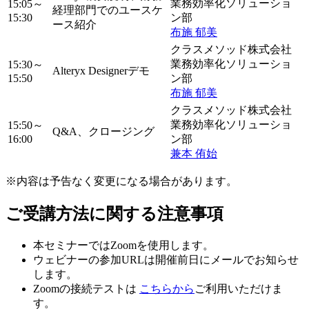
業務効率化ソリューショ
15:05～
経理部門でのユースケ
15:30
ン部
ース紹介
布施 郁美
クラスメソッド株式会社
業務効率化ソリューショ
15:30～
Alteryx Designerデモ
15:50
ン部
布施 郁美
クラスメソッド株式会社
業務効率化ソリューショ
15:50～
Q&A、クロージング
16:00
ン部
兼本 侑始
※内容は予告なく変更になる場合があります。
ご受講方法に関する注意事項
本セミナーではZoomを使用します。
ウェビナーの参加URLは開催前日にメールでお知らせ
します。
Zoomの接続テストは
こちらから
ご利用いただけま
す。