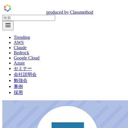
DevelopersIO
produced by Classmethod
Open Menu
Trending
AWS
Claude
Bedrock
Google Cloud
Azure
セミナー
会社説明会
勉強会
事例
採用