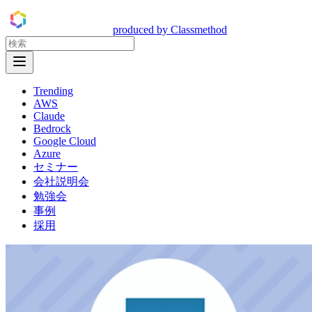
DevelopersIO
produced by Classmethod
Open Menu
Trending
AWS
Claude
Bedrock
Google Cloud
Azure
セミナー
会社説明会
勉強会
事例
採用