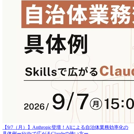
【9/7（月）】Anthropic登壇！AIによる自治体業務効率化の
具体例ーSkillsで広がるClaudeの使い方ー