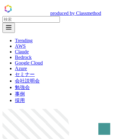
DevelopersIO
produced by Classmethod
Open Menu
Trending
AWS
Claude
Bedrock
Google Cloud
Azure
セミナー
会社説明会
勉強会
事例
採用