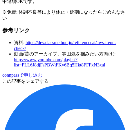
中退場OKです。
※免責: 体調不良等により休止・延期になったらごめんなさ
い
参考リンク
資料:
https://dev.classmethod.jp/referencecat/aws-trend-
check/
動画(昔のアーカイブ、雰囲気を掴みたい方向け):
https://www.youtube.com/playlist?
list=PLL6J8djFsPBWtFKv6Bq5Hkt8FFFxN3xal
connpassで申し込む
この記事をシェアする