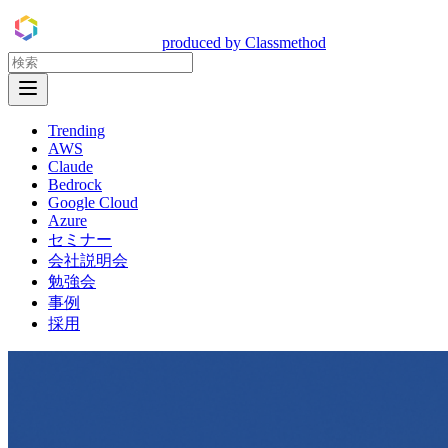
DevelopersIO
produced by Classmethod
Open Menu
Trending
AWS
Claude
Bedrock
Google Cloud
Azure
セミナー
会社説明会
勉強会
事例
採用