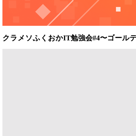
クラメソふくおかIT勉強会#4〜ゴール