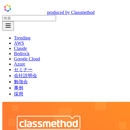
DevelopersIO
produced by Classmethod
Open Menu
Trending
AWS
Claude
Bedrock
Google Cloud
Azure
セミナー
会社説明会
勉強会
事例
採用