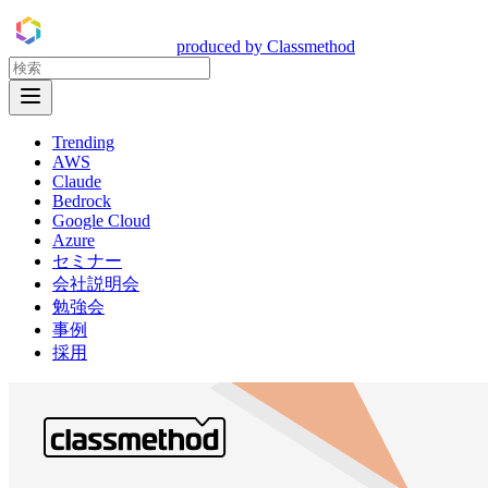
DevelopersIO
produced by Classmethod
Open Menu
Trending
AWS
Claude
Bedrock
Google Cloud
Azure
セミナー
会社説明会
勉強会
事例
採用