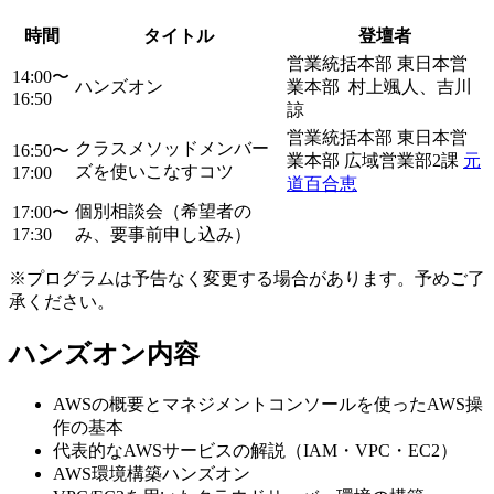
時間
タイトル
登壇者
営業統括本部 東日本営
14:00〜
ハンズオン
業本部 村上颯人、吉川
16:50
諒
営業統括本部 東日本営
クラスメソッドメンバー
16:50〜
業本部 広域営業部2課
元
ズを使いこなすコツ
17:00
道百合恵
個別相談会（希望者の
17:00〜
17:30
み、要事前申し込み）
※プログラムは予告なく変更する場合があります。予めご了
承ください。
ハンズオン内容
AWSの概要とマネジメントコンソールを使ったAWS操
作の基本
代表的なAWSサービスの解説（IAM・VPC・EC2）
AWS環境構築ハンズオン