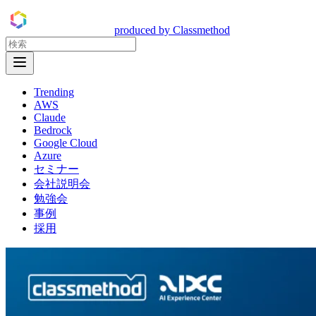
DevelopersIO
produced by Classmethod
Open Menu
Trending
AWS
Claude
Bedrock
Google Cloud
Azure
セミナー
会社説明会
勉強会
事例
採用