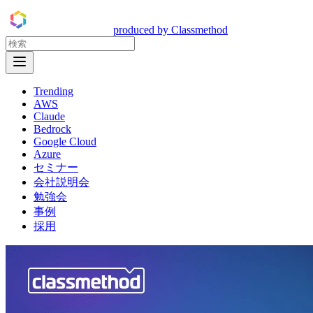
DevelopersIO
produced by Classmethod
Open Menu
Trending
AWS
Claude
Bedrock
Google Cloud
Azure
セミナー
会社説明会
勉強会
事例
採用