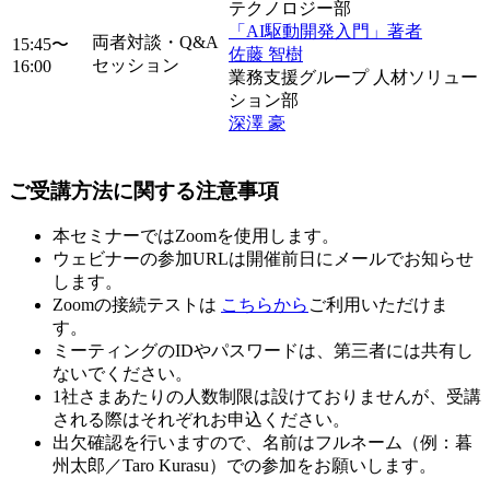
テクノロジー部
「AI駆動開発入門」著者
両者対談・Q&A
15:45〜
佐藤 智樹
セッション
16:00
業務支援グループ 人材ソリュー
ション部
深澤 豪
ご受講方法に関する注意事項
本セミナーではZoomを使用します。
ウェビナーの参加URLは開催前日にメールでお知らせ
します。
Zoomの接続テストは
こちらから
ご利用いただけま
す。
ミーティングのIDやパスワードは、第三者には共有し
ないでください。
1社さまあたりの人数制限は設けておりませんが、受講
される際はそれぞれお申込ください。
出欠確認を行いますので、名前はフルネーム（例：暮
州太郎／Taro Kurasu）での参加をお願いします。