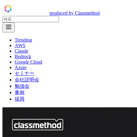
DevelopersIO
produced by Classmethod
Open Menu
Trending
AWS
Claude
Bedrock
Google Cloud
Azure
セミナー
会社説明会
勉強会
事例
採用