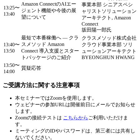
Amazon ConnectのAIエー
事業本部 シニアスペシ
13:25〜
ジェント機能や今後の展
ャリストソリューション
13:40
望について
アーキテクト, Amazon
Connect
坂田陽一郎氏
最短で本番稼働へ ― クラ
クラスメソッド株式会社
スメソッド Amazon
13:40〜
クラウド事業本部 ソリ
13:50
Connect 導入支援とスター
ューションアーキテクト
トパッケージのご紹介
BYEONGHUN HWANG
13:50〜
質疑応答
14:00
ご受講方法に関する注意事項
本セミナーではZoomを使用します。
ウェビナーの参加URLは開催前日にメールでお知らせ
します。
Zoomの接続テストは
こちらから
ご利用いただけま
す。
ミーティングのIDやパスワードは、第三者には共有し
ないでください。