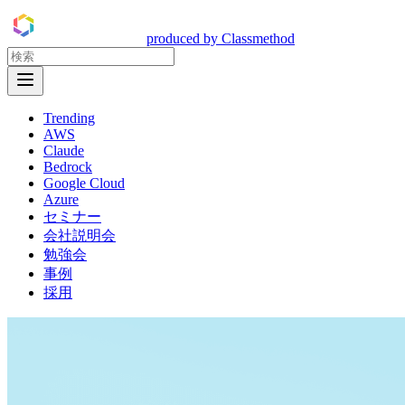
DevelopersIO
produced by Classmethod
Open Menu
Trending
AWS
Claude
Bedrock
Google Cloud
Azure
セミナー
会社説明会
勉強会
事例
採用