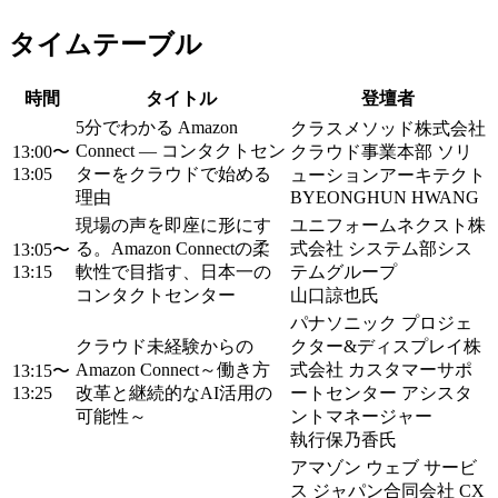
タイムテーブル
時間
タイトル
登壇者
5分でわかる Amazon
クラスメソッド株式会社
Connect ― コンタクトセン
13:00〜
クラウド事業本部 ソリ
13:05
ターをクラウドで始める
ューションアーキテクト
理由
BYEONGHUN HWANG
現場の声を即座に形にす
ユニフォームネクスト株
る。Amazon Connectの柔
式会社 システム部シス
13:05〜
13:15
軟性で目指す、日本一の
テムグループ
コンタクトセンター
山口諒也氏
パナソニック プロジェ
クラウド未経験からの
クター&ディスプレイ株
Amazon Connect～働き方
式会社 カスタマーサポ
13:15〜
13:25
改革と継続的なAI活用の
ートセンター アシスタ
可能性～
ントマネージャー
執行保乃香氏
アマゾン ウェブ サービ
ス ジャパン合同会社 CX