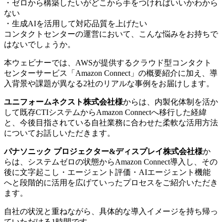
・ゼロから構築したいがどこから手をつければいいかわから
ない
・生成AIを活用して対応品質を上げたい
コンタクトセンターの運営において、こんな悩みをお持ちで
はないでしょうか。
本ウェビナーでは、AWSが提供するクラウド型コンタクト
センターサービス「Amazon Connect」の概要紹介に加え、導
入背景や課題が異なる2社のリアルな事例をお届けします。
ユニフォームネクスト株式会社様
からは、内製化体制を活か
して既存CTIシステムからAmazon Connectへ移行した経緯
と、今後目指されている自社業務に合わせた柔軟な活用方法
についてお話しいただきます。
パナソニック プロジェクター&ディスプレイ株式会社様
か
らは、システムゼロの状態からAmazon Connect導入し、その
後に文字起こし・エージェント評価・AIエージェント機能
へと段階的に活用を広げていったプロセスをご紹介いただき
ます。
自社の状況と重ねながら、具体的な導入イメージを持ち帰っ
ていただける1時間です。