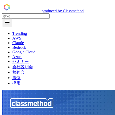
DevelopersIO
produced by Classmethod
Open Menu
Trending
AWS
Claude
Bedrock
Google Cloud
Azure
セミナー
会社説明会
勉強会
事例
採用