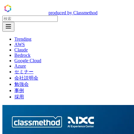
DevelopersIO
produced by Classmethod
Open Menu
Trending
AWS
Claude
Bedrock
Google Cloud
Azure
セミナー
会社説明会
勉強会
事例
採用