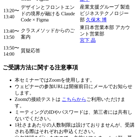
産業支援グループ 製造
デザインとフロントエン
13:20〜
ビジネステクノロジー
ドの境界が融ける Claude
13:40
Code × Figma
部
久保木 博
東日本営業本部 アカウ
クラスメソッドからのご
13:40〜
ント営業部
案内
13:50
宮下 晶
13:50〜
質疑応答
14:00
ご受講方法に関する注意事項
本セミナーではZoomを使用します。
ウェビナーの参加URLは開催前日にメールでお知らせ
します。
Zoomの接続テストは
こちらから
ご利用いただけま
す。
ミーティングのIDやパスワードは、第三者には共有し
ないでください。
1社さまあたりの人数制限は設けておりませんが、受講
される際はそれぞれお申込ください。