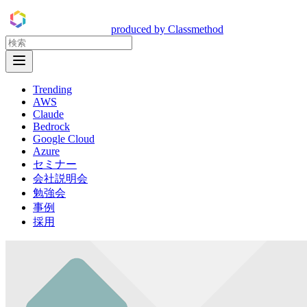
DevelopersIO
produced by Classmethod
Open Menu
Trending
AWS
Claude
Bedrock
Google Cloud
Azure
セミナー
会社説明会
勉強会
事例
採用