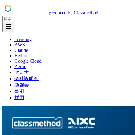
DevelopersIO
produced by Classmethod
Open Menu
Trending
AWS
Claude
Bedrock
Google Cloud
Azure
セミナー
会社説明会
勉強会
事例
採用