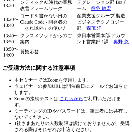
ンティックAI時代の業務
テグレーション部 Bizチ
13:20
改善フレームワーク
ーム
熊谷 敏宏
コードを書かない日の
産業支援グループ 製造
13:20〜
Claude Code - 開発者の
ビジネステクノロジー
13:40
「それ以外」の使い方
部
森
茂
洋
クラスメソッドからのご
東日本営業本部 アカウ
13:40〜
13:50
案内
ント営業部 1課
奥野 悠
13:50〜
質疑応答
14:00
ご受講方法に関する注意事項
本セミナーではZoomを使用します。
ウェビナーの参加URLは開催前日にメールでお知らせ
します。
Zoomの接続テストは
こちらから
ご利用いただけま
す。
ミーティングのIDやパスワードは、第三者には共有し
ないでください。
1社さまあたりの人数制限は設けておりませんが、受講
される際はそれぞれお申込ください。