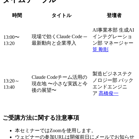
時間
タイトル
登壇者
AI事業本部 生成AI
現場で効くClaude Code ─
インテグレーショ
13:00〜
最新動向と企業導入
ン部 マネージャー
13:20
筧 剛彰
製造ビジネステク
Claude Codeチーム活用の
ノロジー部 バック
13:20～
現在地 〜小さな実践と今
エンドエンジニ
13:40
後の展望〜
ア
髙橋俊一
ご受講方法に関する注意事項
本セミナーではZoomを使用します。
ウェビナーの参加URLは開催前日にメールでお知らせ