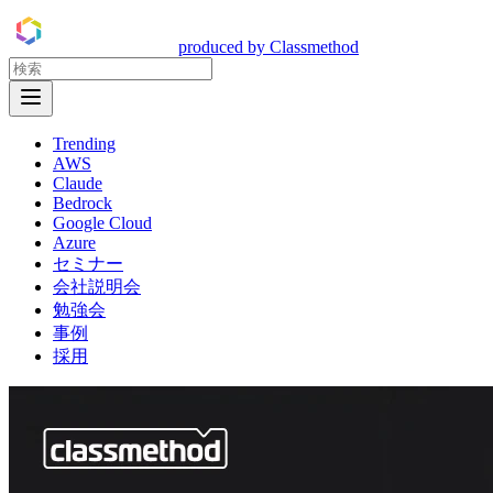
DevelopersIO
produced by Classmethod
Open Menu
Trending
AWS
Claude
Bedrock
Google Cloud
Azure
セミナー
会社説明会
勉強会
事例
採用