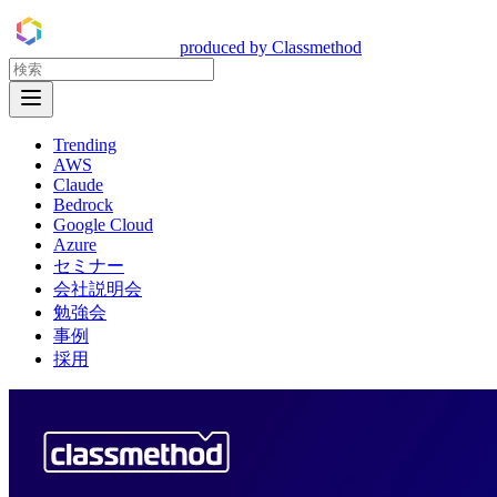
DevelopersIO
produced by Classmethod
Open Menu
Trending
AWS
Claude
Bedrock
Google Cloud
Azure
セミナー
会社説明会
勉強会
事例
採用