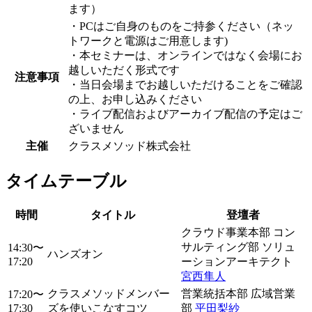
ます）
・PCはご自身のものをご持参ください（ネッ
トワークと電源はご用意します)
・本セミナーは、オンラインではなく会場にお
越しいただく形式です
注意事項
・当日会場までお越しいただけることをご確認
の上、お申し込みください
・ライブ配信およびアーカイブ配信の予定はご
ざいません
主催
クラスメソッド株式会社
タイムテーブル
時間
タイトル
登壇者
クラウド事業本部 コン
サルティング部 ソリュ
14:30〜
ハンズオン
17:20
ーションアーキテクト
宮西隼人
クラスメソッドメンバー
営業統括本部 広域営業
17:20〜
17:30
ズを使いこなすコツ
部
平田梨紗