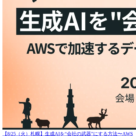
【8/25（火）札幌】生成AIを“会社の武器”にする方法〜AWS