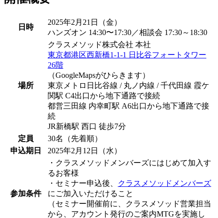
2025年2月21日（金）
日時
ハンズオン 14:30〜17:30／相談会 17:30～18:30
クラスメソッド株式会社 本社
東京都港区西新橋1-1-1 日比谷フォートタワー
26階
（GoogleMapsがひらきます）
場所
東京メトロ日比谷線 / 丸ノ内線 / 千代田線 霞ケ
関駅 C4出口から地下通路で接続
都営三田線 内幸町駅 A6出口から地下通路で接
続
JR新橋駅 西口 徒歩7分
定員
30名（先着順）
申込期日
2025年2月12日（水）
・クラスメソッドメンバーズにはじめて加入す
るお客様
・セミナー申込後、
クラスメソッドメンバーズ
参加条件
にご加入いただけること
（セミナー開催前に、クラスメソッド営業担当
から、アカウント発行のご案内MTGを実施し