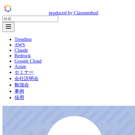
DevelopersIO
produced by Classmethod
Open Menu
Trending
AWS
Claude
Bedrock
Google Cloud
Azure
セミナー
会社説明会
勉強会
事例
採用