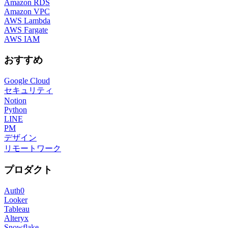
Amazon RDS
Amazon VPC
AWS Lambda
AWS Fargate
AWS IAM
おすすめ
Google Cloud
セキュリティ
Notion
Python
LINE
PM
デザイン
リモートワーク
プロダクト
Auth0
Looker
Tableau
Alteryx
Snowflake