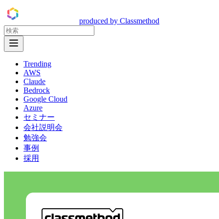
DevelopersIO
produced by Classmethod
Open Menu
Trending
AWS
Claude
Bedrock
Google Cloud
Azure
セミナー
会社説明会
勉強会
事例
採用