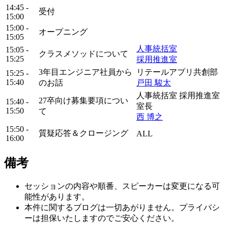
14:45 -
受付
15:00
15:00 -
オープニング
15:05
人事統括室
15:05 -
クラスメソッドについて
15:25
採用推進室
3年目エンジニア社員から
リテールアプリ共創部
15:25 -
15:40
のお話
戸田 駿太
人事統括室 採用推進室
27卒向け募集要項につい
15:40 -
室長
15:50
て
西 博之
15:50 -
質疑応答＆クロージング
ALL
16:00
備考
セッションの内容や順番、スピーカーは変更になる可
能性があります。
本件に関するブログは一切あがりません。プライバシ
ーは担保いたしますのでご安心ください。