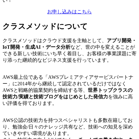
い！
お申し込みはこちら
クラスメソッドについて
クラスメソッドはクラウド支援を主軸として、
アプリ開発・
IoT開発・生成AI・データ分析
など、世の中を変えることが
できる新しい技術にいち早く着目し、お客様の事業課題に寄
り添った継続的なビジネス支援を行っています。
AWS最上位である「AWSプレミアティアサービスパートナ
ー」に2014年から継続して認定されているだけではなく
AWSと戦略的協業契約を締結する等、
世界トップクラスの
技術力/実績と技術ブログをはじめとした発信力
を強みに高
い評価を得ております。
AWS公認の技術力を持つスペシャリストも多数在籍してお
り、勉強会/日々のナレッジ共有など、技術への知見を深め
ていきやすい環境があります。