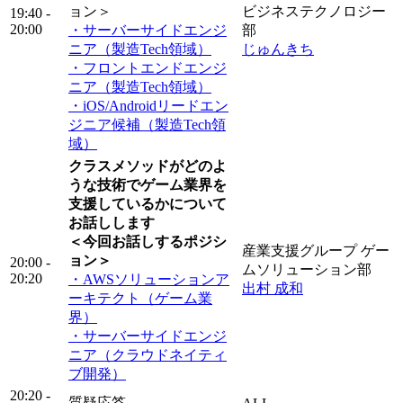
ョン＞
ビジネステクノロジー
19:40 -
20:00
・サーバーサイドエンジ
部
ニア（製造Tech領域）
じゅんきち
・フロントエンドエンジ
ニア（製造Tech領域）
・iOS/Androidリードエン
ジニア候補（製造Tech領
域）
クラスメソッドがどのよ
うな技術でゲーム業界を
支援しているかについて
お話しします
＜今回お話しするポジシ
産業支援グループ ゲー
ョン＞
20:00 -
ムソリューション部
20:20
・AWSソリューションア
出村 成和
ーキテクト（ゲーム業
界）
・サーバーサイドエンジ
ニア（クラウドネイティ
ブ開発）
20:20 -
質疑応答