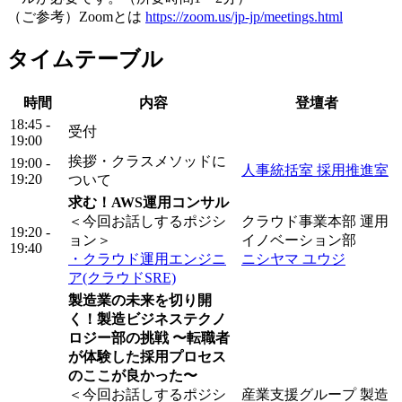
（ご参考）Zoomとは
https://zoom.us/jp-jp/meetings.html
タイムテーブル
時間
内容
登壇者
18:45 -
受付
19:00
挨拶・クラスメソッドに
19:00 -
人事統括室 採用推進室
19:20
ついて
求む！AWS運用コンサル
＜今回お話しするポジシ
クラウド事業本部 運用
19:20 -
ョン＞
イノベーション部
19:40
・クラウド運用エンジニ
ニシヤマ ユウジ
ア(クラウドSRE)
製造業の未来を切り開
く！製造ビジネステクノ
ロジー部の挑戦 〜転職者
が体験した採用プロセス
のここが良かった〜
＜今回お話しするポジシ
産業支援グループ 製造