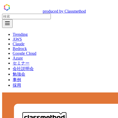
DevelopersIO
produced by Classmethod
Open Menu
Trending
AWS
Claude
Bedrock
Google Cloud
Azure
セミナー
会社説明会
勉強会
事例
採用