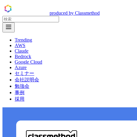
DevelopersIO
produced by Classmethod
Open Menu
Trending
AWS
Claude
Bedrock
Google Cloud
Azure
セミナー
会社説明会
勉強会
事例
採用