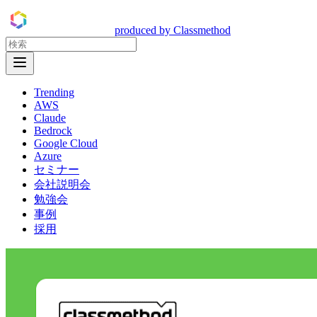
DevelopersIO
produced by Classmethod
Open Menu
Trending
AWS
Claude
Bedrock
Google Cloud
Azure
セミナー
会社説明会
勉強会
事例
採用