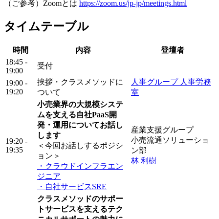
（ご参考）Zoomとは
https://zoom.us/jp-jp/meetings.html
タイムテーブル
時間
内容
登壇者
18:45 -
受付
19:00
挨拶・クラスメソッドに
人事グループ 人事労務
19:00 -
19:20
ついて
室
小売業界の大規模システ
ムを支える自社PaaS開
発・運用についてお話し
産業支援グループ
します
小売流通ソリューショ
19:20 -
＜今回お話しするポジシ
19:35
ン部
ョン＞
林 利樹
・クラウドインフラエン
ジニア
・自社サービスSRE
クラスメソッドのサポー
トサービスを支えるテク