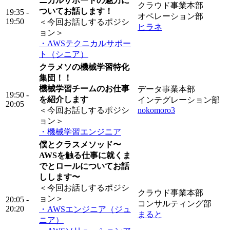
ニカルサポートの魅力に
クラウド事業本部
ついてお話します！
19:35 -
オペレーション部
19:50
＜今回お話しするポジシ
ヒラネ
ョン＞
・AWSテクニカルサポー
ト（シニア）
クラメソの機械学習特化
集団！！
機械学習チームのお仕事
データ事業本部
19:50 -
を紹介します
インテグレーション部
20:05
＜今回お話しするポジシ
nokomoro3
ョン＞
・機械学習エンジニア
僕とクラスメソッド〜
AWSを触る仕事に就くま
でとロールについてお話
しします〜
＜今回お話しするポジシ
クラウド事業本部
ョン＞
20:05 -
コンサルティング部
20:20
・AWSエンジニア（ジュ
まると
ニア）