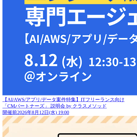
【AI/AWS/アプリ/データ案件特集】ITフリーランス向け
「CMパートナーズ」 説明会 by クラスメソッド
開催前
2026年8月12日(水) 19:00