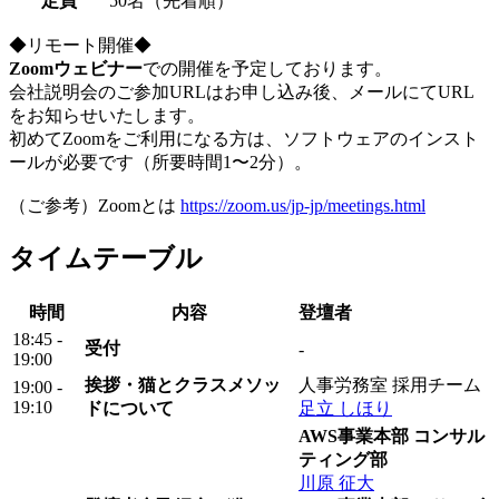
定員
50名（先着順）
◆リモート開催◆
Zoomウェビナー
での開催を予定しております。
会社説明会のご参加URLはお申し込み後、メールにてURL
をお知らせいたします。
初めてZoomをご利用になる方は、ソフトウェアのインスト
ールが必要です（所要時間1〜2分）。
（ご参考）Zoomとは
https://zoom.us/jp-jp/meetings.html
タイムテーブル
時間
内容
登壇者
18:45 -
受付
-
19:00
挨拶・猫とクラスメソッ
人事労務室 採用チーム
19:00 -
19:10
ドについて
足立 しほり
AWS事業本部 コンサル
ティング部
川原 征大