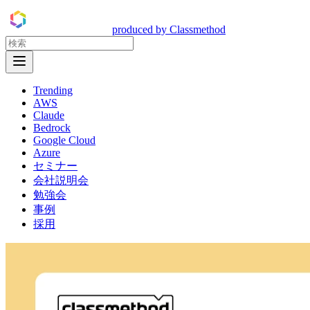
DevelopersIO
produced by Classmethod
Open Menu
Trending
AWS
Claude
Bedrock
Google Cloud
Azure
セミナー
会社説明会
勉強会
事例
採用