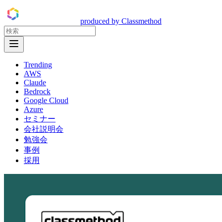
DevelopersIO
produced by Classmethod
Open Menu
Trending
AWS
Claude
Bedrock
Google Cloud
Azure
セミナー
会社説明会
勉強会
事例
採用