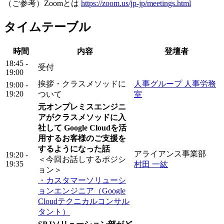
（ご参考）Zoomとは
https://zoom.us/jp-jp/meetings.html
タイムテーブル
時間
内容
登壇者
18:45 -
受付
19:00
挨拶・クラスメソッドに
人事グループ 人事労務
19:00 -
19:20
ついて
室
元オンプレミスエンジニ
アがクラスメソッドに入
社して Google Cloudを活
用するお客様のご支援を
するようになった話
アライアンス事業部
19:20 -
＜今回お話しするポジシ
19:35
村田 一紘
ョン＞
・カスタマーソリューシ
ョンエンジニア（Google
Cloudテクニカルコンサル
タント）