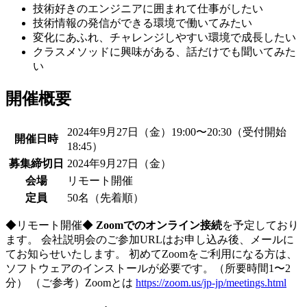
技術好きのエンジニアに囲まれて仕事がしたい
技術情報の発信ができる環境で働いてみたい
変化にあふれ、チャレンジしやすい環境で成長したい
クラスメソッドに興味がある、話だけでも聞いてみた
い
開催概要
2024年9月27日（金）19:00〜20:30（受付開始
開催日時
18:45）
募集締切日
2024年9月27日（金）
会場
リモート開催
定員
50名（先着順）
◆リモート開催◆
Zoomでのオンライン接続
を予定しており
ます。 会社説明会のご参加URLはお申し込み後、メールに
てお知らせいたします。 初めてZoomをご利用になる方は、
ソフトウェアのインストールが必要です。（所要時間1〜2
分） （ご参考）Zoomとは
https://zoom.us/jp-jp/meetings.html