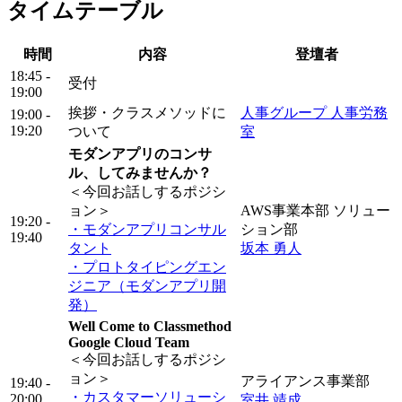
タイムテーブル
時間
内容
登壇者
18:45 -
受付
19:00
挨拶・クラスメソッドに
人事グループ 人事労務
19:00 -
19:20
ついて
室
モダンアプリのコンサ
ル、してみませんか？
＜今回お話しするポジシ
ョン＞
AWS事業本部 ソリュー
19:20 -
・モダンアプリコンサル
ション部
19:40
タント
坂本 勇人
・プロトタイピングエン
ジニア（モダンアプリ開
発）
Well Come to Classmethod
Google Cloud Team
＜今回お話しするポジシ
ョン＞
アライアンス事業部
19:40 -
・カスタマーソリューシ
20:00
室井 靖成