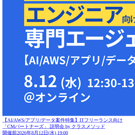
【AI/AWS/アプリ/データ案件特集】ITフリーランス向け
「CMパートナーズ」 説明会 by クラスメソッド
開催前
2026年8月12日(水) 19:00