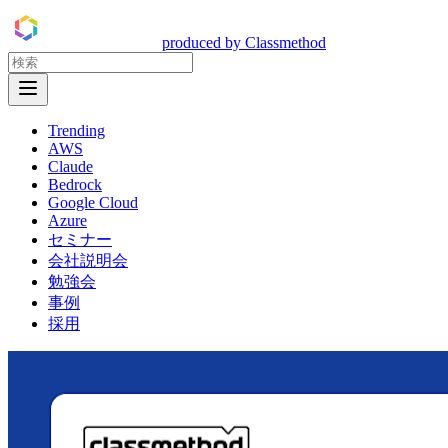
DevelopersIO
produced by Classmethod
Open Menu
Trending
AWS
Claude
Bedrock
Google Cloud
Azure
セミナー
会社説明会
勉強会
事例
採用