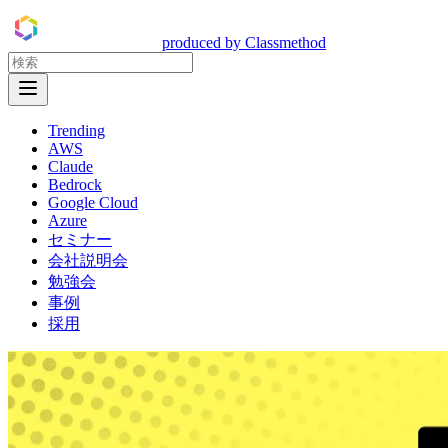
DevelopersIO
produced by Classmethod
Open Menu
Trending
AWS
Claude
Bedrock
Google Cloud
Azure
セミナー
会社説明会
勉強会
事例
採用